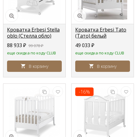
Кроватка Erbesi Stella
Кроватка Erbesi Tato
oblo (Стелла обло)
(Тато) белый
белый с серым
88 933
₽
49 033
₽
99 078
₽
(white/grey)
еще скидка по коду CLUB
еще скидка по коду CLUB
В корзину
В корзину
-16%