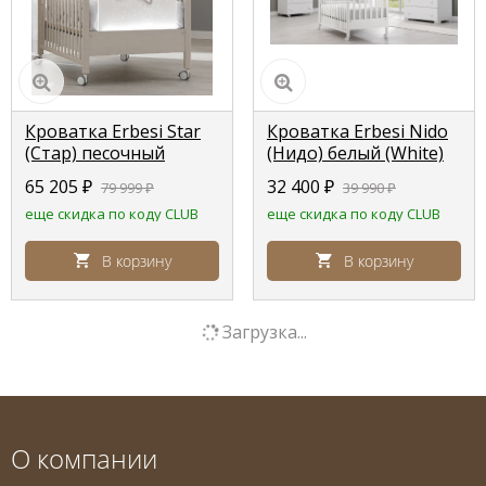
Кроватка Erbesi Star
Кроватка Erbesi Nido
(Стар) песочный
(Нидо) белый (White)
выбеленный ( tortora
65 205
₽
32 400
₽
79 999
₽
39 990
₽
sbiancato)
еще скидка по коду CLUB
еще скидка по коду CLUB
В корзину
В корзину
Загрузка...
О компании