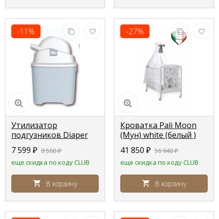
-11%
-27%
Утилизатор
Кроватка Pali Moon
подгузников Diaper
(Мун) white (белый )
Champ One (Blue
7 599
₽
41 850
₽
8 500
₽
56 940
₽
\голубой)
еще скидка по коду CLUB
еще скидка по коду CLUB
В корзину
В корзину