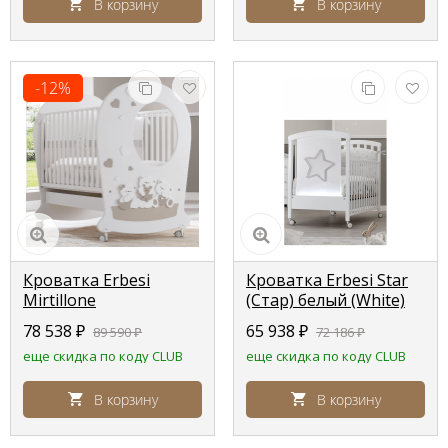
В корзину
В корзину
-12%
Кроватка Erbesi
Кроватка Erbesi Star
Mirtillone
(Стар) белый (White)
(Миртиллоне) белый
78 538
₽
65 938
₽
89 590
₽
72 186
₽
(White/Tortora)
еще скидка по коду CLUB
еще скидка по коду CLUB
В корзину
В корзину