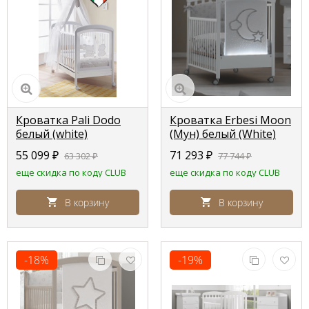
Кроватка Pali Dodo
Кроватка Erbesi Moon
белый (white)
(Мун) белый (White)
55 099
₽
71 293
₽
63 302
₽
77 744
₽
еще скидка по коду CLUB
еще скидка по коду CLUB
В корзину
В корзину
-18%
-19%