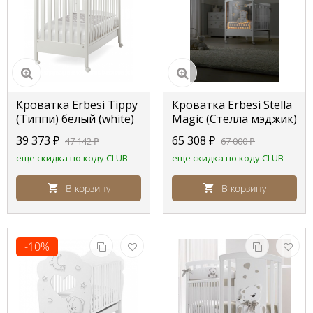
Кроватка Erbesi Tippy
Кроватка Erbesi Stella
(Типпи) белый (white)
Magic (Стелла мэджик)
цвет white (белый)
39 373
₽
65 308
₽
47 142
₽
67 000
₽
еще скидка по коду CLUB
еще скидка по коду CLUB
В корзину
В корзину
-10%