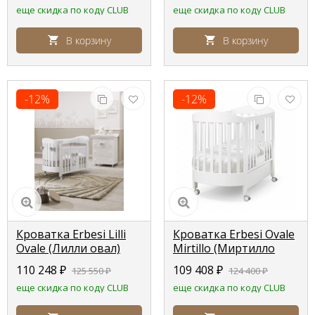
еще скидка по коду CLUB
еще скидка по коду CLUB
В корзину
В корзину
-12%
-12%
Кроватка Erbesi Lilli
Кроватка Erbesi Ovale
Ovale (Лилли овал)
Mirtillo (Миртилло
белый (white) матрас в
овал) белый (white)
110 248
₽
109 408
₽
125 550
₽
124 400
₽
комплекте
матрас в комплекте
еще скидка по коду CLUB
еще скидка по коду CLUB