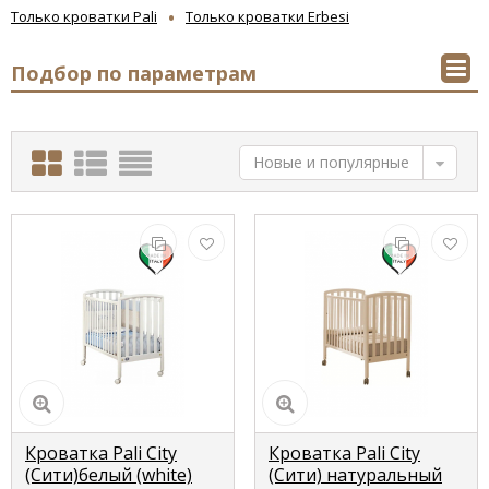
Только кроватки Pali
кроватку-трансформер. Большой выбор стилей,
Только кроватки Erbesi
отделок и цветов кроваток PALI позволяет выбрать
спальное место для Вашего ребенка, которое
гармонично впишется в любой интерьер.
Подбор по параметрам
Кроватки ERBESI
Кроватки PALI
Новые и популярные
Кроватка Pali City
Кроватка Pali City
(Сити)белый (white)
(Сити) натуральный