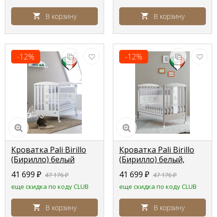
В корзину
В корзину
-12%
-12%
Кроватка Pali Birillo
Кроватка Pali Birillo
(Бирилло) белый
(Бирилло) белый,
(white)
серо-песочный
41 699
₽
41 699
₽
47 176
₽
47 176
₽
(tortora\white)
еще скидка по коду CLUB
еще скидка по коду CLUB
В корзину
В корзину