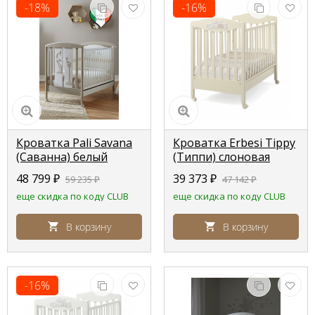
-18%
-16%
Кроватка Pali Savana
Кроватка Erbesi Tippy
(Саванна) белый
(Типпи) слоновая
песочный (white sand)
кость (Ivory)
48 799
₽
39 373
₽
59 235
₽
47 142
₽
еще скидка по коду CLUB
еще скидка по коду CLUB
В корзину
В корзину
-16%