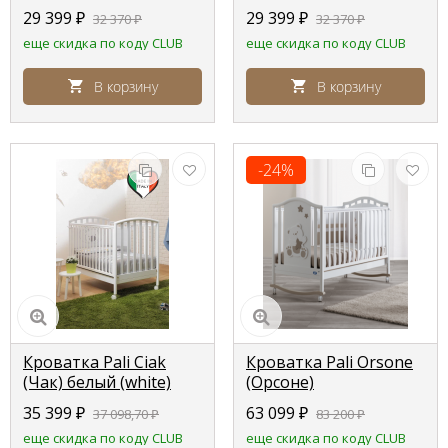
(natural)
29 399
₽
29 399
₽
32 370
₽
32 370
₽
еще скидка по коду CLUB
еще скидка по коду CLUB
В корзину
В корзину
-24%
Кроватка Pali Ciak
Кроватка Pali Orsone
(Чак) белый (white)
(Орсоне)
35 399
₽
63 099
₽
37 098,70
₽
83 200
₽
еще скидка по коду CLUB
еще скидка по коду CLUB