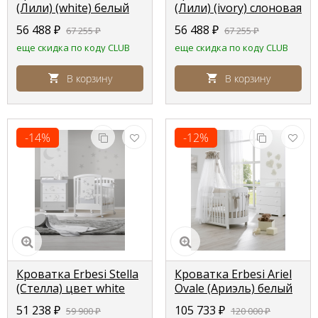
(Лили) (white) белый
(Лили) (ivory) слоновая
кость
56 488
₽
56 488
₽
67 255
₽
67 255
₽
еще скидка по коду CLUB
еще скидка по коду CLUB
В корзину
В корзину
-14%
-12%
Кроватка Erbesi Stella
Кроватка Erbesi Ariel
(Стелла) цвет white
Ovale (Ариэль) белый
(белый)
(white) матрас в
51 238
₽
105 733
₽
59 900
₽
120 000
₽
комплекте