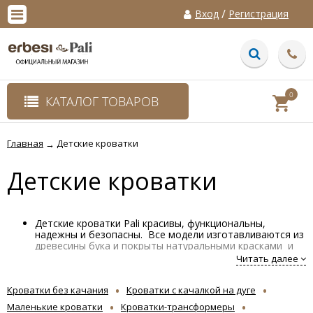
/
Вход
Регистрация
0
КАТАЛОГ ТОВАРОВ
Главная
Детские кроватки
→
Детские кроватки
Детские кроватки Pali красивы, функциональны,
надежны и безопасны. Все модели изготавливаются из
древесины бука и покрыты натуральными красками и
нетоксичными лаками . Оборудованы выдвижными
Читать далее
ящиками, опускающимися боковинами с уникальным
механизмом, регулируемым по высоте
Кроватки без качания
подматрасником, изготовленного из неокрашенного
Кроватки с качалкой на дуге
бука. Вы можете выбрать кроватку с маятниковым
Маленькие кроватки
Кроватки-трансформеры
механизмом, с качалкой на дуге, модель без качалки,