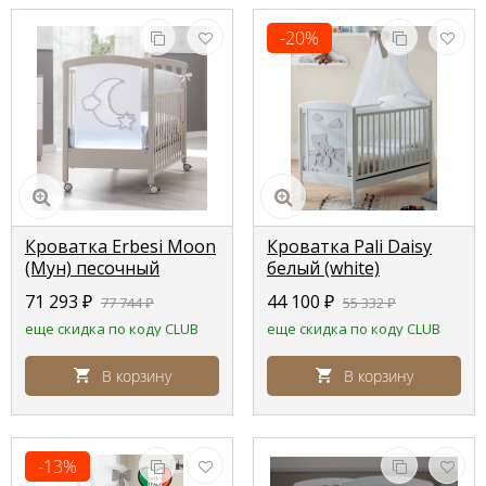
-20%
Кроватка Erbesi Moon
Кроватка Pali Daisy
(Мун) песочный
белый (white)
выбеленный ( tortora
71 293
₽
44 100
₽
77 744
₽
55 332
₽
sbiancato)
еще скидка по коду CLUB
еще скидка по коду CLUB
В корзину
В корзину
-13%