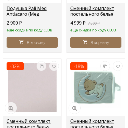
Подушка Pali Med
Сменный комплект
Antiacaro (Мед
постельного белья
Антиакаро)
Lepre Base, мятный
2 900
₽
4 999
₽
7 300
₽
еще скидка по коду CLUB
еще скидка по коду CLUB
В корзину
В корзину
-32%
-18%
Сменный комплект
Сменный комплект
постельного белья
постельного белья