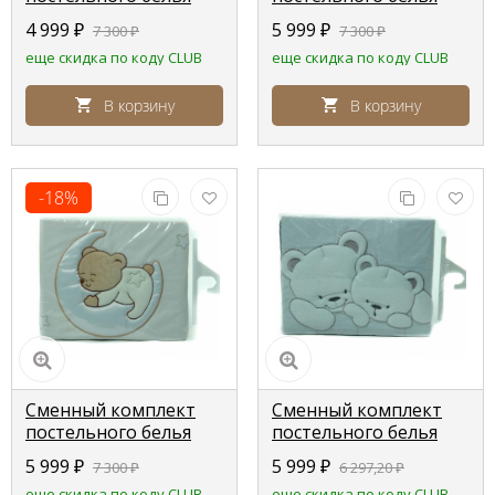
Lepre Base, розовый
Lepre Amore , серый
4 999
₽
5 999
₽
7 300
₽
7 300
₽
еще скидка по коду CLUB
еще скидка по коду CLUB
В корзину
В корзину
-18%
Сменный комплект
Сменный комплект
постельного белья
постельного белья
Lepre Amore , крем
Sweet bears , серый
5 999
₽
5 999
₽
7 300
₽
6 297,20
₽
полоска
еще скидка по коду CLUB
еще скидка по коду CLUB