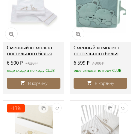
Сменный комплект
Сменный комплект
постельного белья
постельного белья
Pali Savana (Савана)
Lepre Sweet bears ,
6 500
₽
6 599
₽
7 020
₽
7 300
₽
серый горошек
еще скидка по коду CLUB
еще скидка по коду CLUB
В корзину
В корзину
-13%