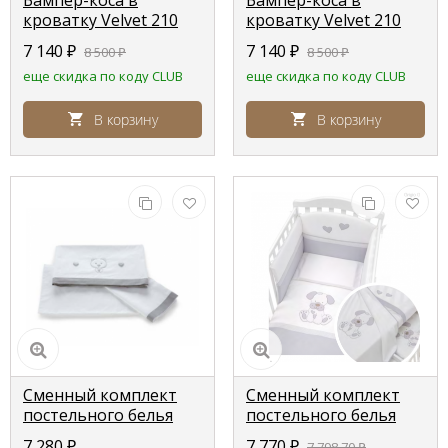
кроватку Velvet 210
кроватку Velvet 210
см, цвет светлый
см, цвет белый, Lepre
7 140
₽
7 140
₽
8 500
₽
8 500
₽
серый, Lepre
еще скидка по коду CLUB
еще скидка по коду CLUB
В корзину
В корзину
Сменный комплект
Сменный комплект
постельного белья
постельного белья
Pali Moon (Мун)
Erbesi Dudu белый
7 280
₽
7 770
₽
7 798,70
₽