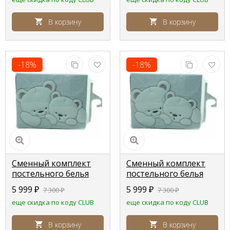
В корзину
В корзину
-18%
-18%
Сменный комплект
Сменный комплект
постельного белья
постельного белья
Lepre Sweet bears ,
Lepre Sweet bears ,
5 999
₽
5 999
₽
7 300
₽
7 300
₽
кремовый горошек
серый полоска
еще скидка по коду CLUB
еще скидка по коду CLUB
В корзину
В корзину