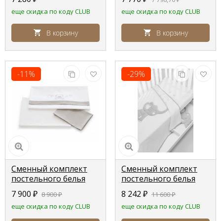
бежевый
еще скидка по коду CLUB
еще скидка по коду CLUB
(white/bianco)
В корзину
В корзину
-11%
-29%
Сменный комплект
Сменный комплект
постельного белья
постельного белья
Pali Bonnie
Erbesi Elly (Элли)
7 900
₽
8 242
₽
8 900
₽
11 600
₽
белый (white)
еще скидка по коду CLUB
еще скидка по коду CLUB