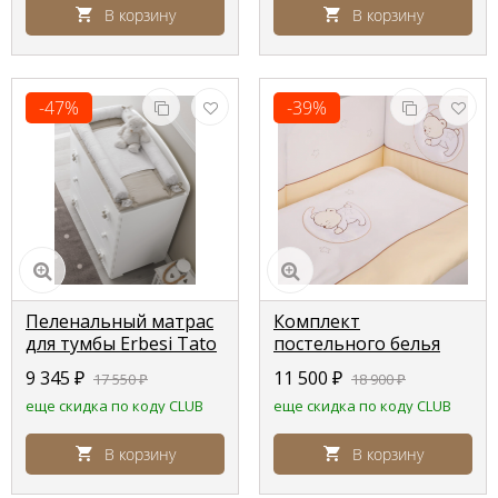
В корзину
В корзину
-47%
-39%
Пеленальный матрас
Комплект
для тумбы Erbesi Tato
постельного белья
белый, крем
Lepre Amore,
9 345
₽
11 500
₽
17 550
₽
18 900
₽
(White/Tortora)
кремовый,
еще скидка по коду CLUB
еще скидка по коду CLUB
расширенная
комплектация
В корзину
В корзину