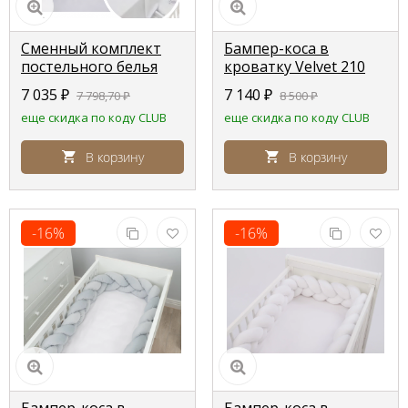
Сменный комплект
Бампер-коса в
постельного белья
кроватку Velvet 210
Erbesi Jack белый
см, цвет мятный,
7 035
₽
7 140
₽
7 798,70
₽
8 500
₽
(white/bianco)
Lepre
еще скидка по коду CLUB
еще скидка по коду CLUB
В корзину
В корзину
-16%
-16%
Бампер-коса в
Бампер-коса в