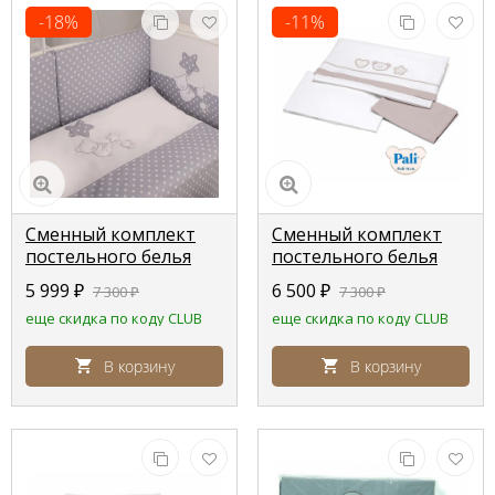
-18%
-11%
Сменный комплект
Сменный комплект
постельного белья
постельного белья
Lepre baloons , серый
Pali Birillo (Бирилло)
5 999
₽
6 500
₽
7 300
₽
7 300
₽
горох
еще скидка по коду CLUB
еще скидка по коду CLUB
В корзину
В корзину