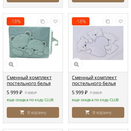
-18%
-18%
Сменный комплект
Сменный комплект
постельного белья
постельного белья
Lepre Sweet bears ,
Lepre Charme, белый
5 999
₽
5 999
₽
7 300
₽
7 300
₽
голубой горох
еще скидка по коду CLUB
еще скидка по коду CLUB
В корзину
В корзину