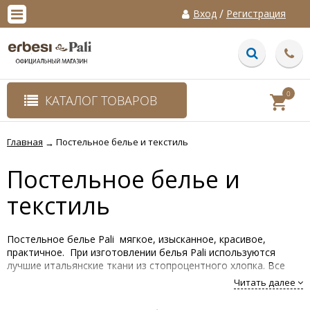
/
Вход
Регистрация
0
КАТАЛОГ ТОВАРОВ
Главная
Постельное белье и текстиль
→
Постельное белье и
текстиль
Постельное белье Pali мягкое, изысканное, красивое,
практичное. При изготовлении белья Pali используются
лучшие итальянские ткани из стопроцентного хлопка. Все
наполнители гипоаллергенны и обладают
Читать далее
антибактериальным эффектом. Несмотря на наличие
сложных элементов и рисунков, постельное белье Pali