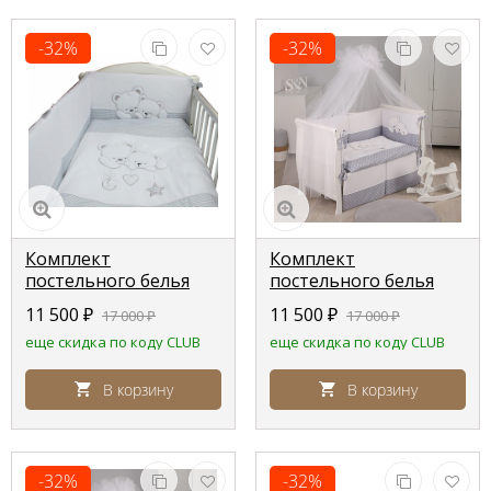
-32%
-32%
Комплект
Комплект
постельного белья
постельного белья
Lepre Sweet bears ,
Lepre Sweet bears ,
11 500
₽
11 500
₽
17 000
₽
17 000
₽
серый полоска,
серый горошек,
еще скидка по коду CLUB
еще скидка по коду CLUB
расширенная
расширенная
комплектация
комплектация
В корзину
В корзину
-32%
-32%