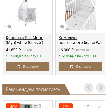
Кроватка Pali Moon
Комплект
(Мун) white (белый )
постельного белья Pali
Moon (Мун)
41 850
₽
16 900
₽
56 940
₽
19 498,70
₽
еще скидка по коду CLUB
еще скидка по коду CLUB
В корзину
В корзину
Рекомендуем посмотреть
-40%
-23%