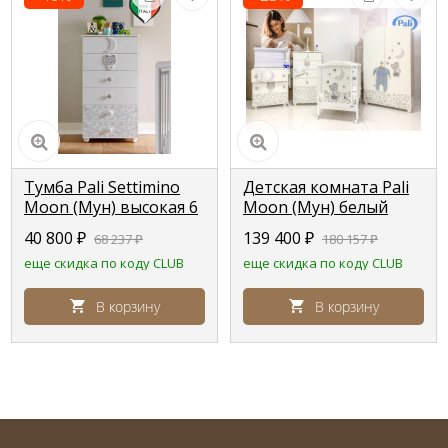
Тумба Pali Settimino
Детская комната Pali
Moon (Мун)​ высокая 6
Moon (Мун) белый
ящиков белый (white)
(white )
40 800
₽
139 400
₽
68 237
₽
180 157
₽
еще скидка по коду CLUB
еще скидка по коду CLUB
В корзину
В корзину