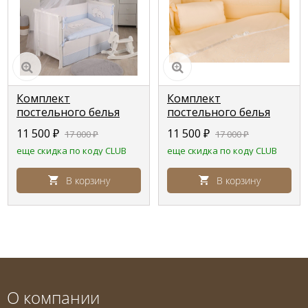
Комплект
Комплект
постельного белья
постельного белья
Lepre Sweet bears ,
Lepre Romantica
11 500
₽
11 500
₽
17 000
₽
17 000
₽
голубой в горошек,
,кремовый,
еще скидка по коду CLUB
еще скидка по коду CLUB
расширенная
расширенная
комплектация
комплектация
В корзину
В корзину
О компании