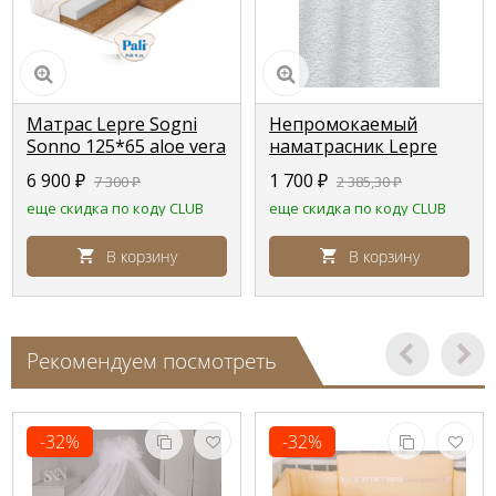
Матрас Lepre Sogni
Непромокаемый
Sonno 125*65 aloe vera
наматрасник Lepre
для кроваток Pali
6 900
₽
1 700
₽
7 300
₽
2 385,30
₽
еще скидка по коду CLUB
еще скидка по коду CLUB
В корзину
В корзину
Рекомендуем посмотреть
-32%
-32%