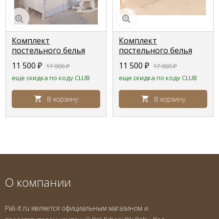
Комплект
Комплект
постельного белья
постельного белья
Lepre Sweet bears ,
Lepre Romantica
11 500
₽
11 500
₽
17 000
₽
17 000
₽
голубой в горошек,
,кремовый,
еще скидка по коду CLUB
еще скидка по коду CLUB
расширенная
расширенная
комплектация
комплектация
В корзину
В корзину
О компании
Pali-it.ru является официальным магазином и