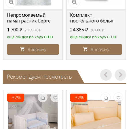
Непромокаемый
Комплект
наматрасник Lepre
постельного белья
для кроваток Pali
Erbesi Dolce белый
1 700
₽
24 885
₽
2 385,30
₽
28 600
₽
еще скидка по коду CLUB
еще скидка по коду CLUB
В корзину
В корзину
Рекомендуем посмотреть
-32%
-32%