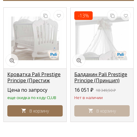
-13%
Кроватка Pali Prestige
Балдахин Pali Prestige
Principe (Престиж
Principe (Принцип)
Принцип) белая (white)
белый (white )
Цена по запросу
16 051
₽
18 349,50
₽
еще скидка по коду CLUB
Нет в наличии
В корзину
В корзину