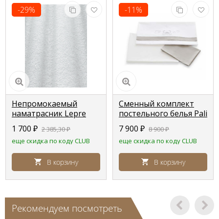
-29%
-11%
Непромокаемый
Сменный комплект
наматрасник Lepre
постельного белья Pali
для кроваток Pali
Bonnie
1 700
₽
7 900
₽
2 385,30
₽
8 900
₽
еще скидка по коду CLUB
еще скидка по коду CLUB
В корзину
В корзину
Рекомендуем посмотреть