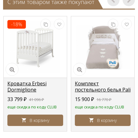
С этим товаром также покупают
-18%
Кроватка Erbesi
Комплект
Dormiglione
постельного белья Pali
(Дормиглионе) белый
Birillo (Бирилло)
33 799
₽
15 900
₽
41 096
₽
16 770
₽
(White)
еще скидка по коду CLUB
еще скидка по коду CLUB
В корзину
В корзину