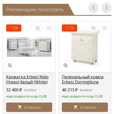
Рекомендуем посмотреть
-19%
-11%
Кроватка Erbesi Nido
Пеленальный комод
(Нидо) белый (White)
Erbesi Dormiglione
(Дормиглионе)
32 400
₽
40 213
₽
39 990
₽
45 000
₽
слоновая кость (Ivory)
еще скидка по коду CLUB
еще скидка по коду CLUB
В корзину
В корзину