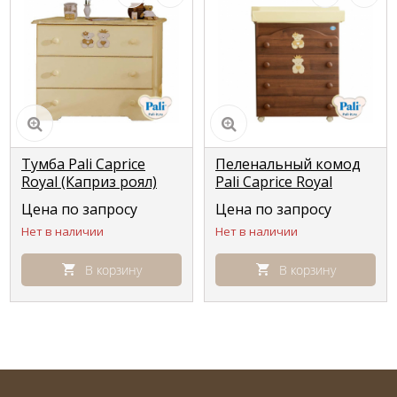
Тумба Pali Caprice
Пеленальный комод
Royal (Каприз роял)
Pali Caprice Royal
античная слоновая
(Каприз Роял)
Цена по запросу
Цена по запросу
кость antique ivory
классический орех
Нет в наличии
Нет в наличии
В корзину
В корзину