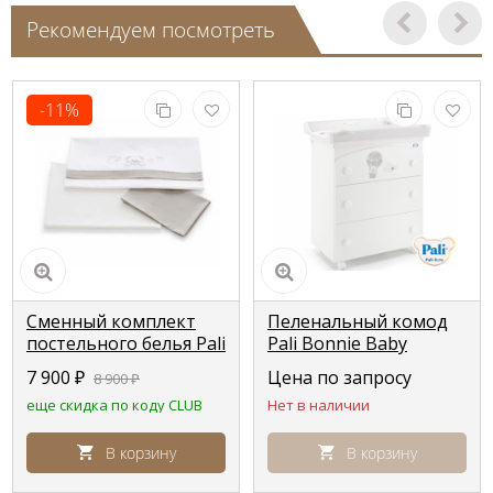
Рекомендуем посмотреть
-11%
Сменный комплект
Пеленальный комод
постельного белья Pali
Pali Bonnie Baby
Bonnie
(Бонни бэби) белый
7 900
₽
Цена по запросу
8 900
₽
(white)
еще скидка по коду CLUB
Нет в наличии
В корзину
В корзину