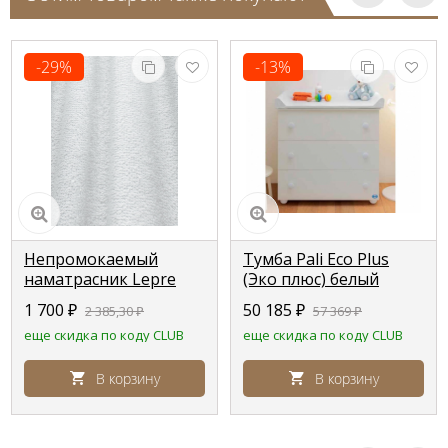
-29%
-13%
Непромокаемый
Тумба Pali Eco Plus
наматрасник Lepre
(Эко плюс) белый
для кроваток Pali
(white)
1 700
₽
50 185
₽
2 385,30
₽
57 369
₽
еще скидка по коду CLUB
еще скидка по коду CLUB
В корзину
В корзину