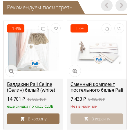
Рекомендуем посмотреть
-13%
-13%
Балдахин Pali Celine
Сменный комплект
(Селин) белый (white)
постельного белья Pali
Celine (Селин) белый
14 701
₽
7 433
₽
16 805,10
₽
8 498,10
₽
(white)
еще скидка по коду CLUB
Нет в наличии
В корзину
В корзину