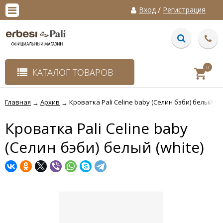
/
Вход
Регистрация
0
КАТАЛОГ ТОВАРОВ
Главная
Архив
Кроватка Pali Celine baby (Селин бэби) белый (wh
→
→
Кроватка Pali Celine baby
(Селин бэби) белый (white)