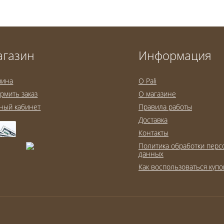
агазин
Информация
зина
O Pali
рмить заказ
О магазине
ный кабинет
Правила работы
Доставка
Контакты
Политика обработки пер
данных
Как воспользоваться куп