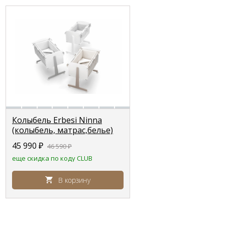
Колыбель Erbesi Ninna
(колыбель, матрас,белье)
45 990
₽
46 590
₽
еще скидка по коду CLUB
В корзину