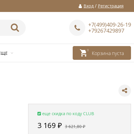
/
Вход
Регистрация
+7(499)409-26-19
+79267429897
0
Корзина пуста
ЕЩЕ
еще скидка по коду CLUB
3 169
₽
3 621,80
₽