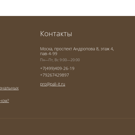
Контакты
Моска, проспект Андропова 8, этаж 4,
пав-4-99
Пн—Пт, Вс 9:00—20:00
+7(499)409-26-19
+79267429897
pro@pali-it.ru
сональных
оном?