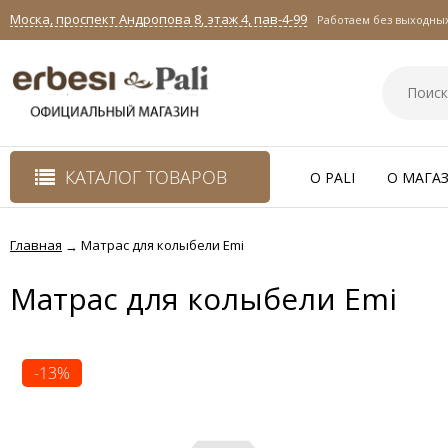
Моска, проспект Андропова 8, этаж 4, пав-4-99
Работаем без выходных 
КАТАЛОГ ТОВАРОВ
O PALI
О МАГА
Главная
Матрас для колыбели Emi
→
Матрас для колыбели Emi
-13%