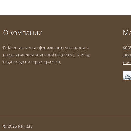
О компании
М
Кор
Pali-it.ru является официальным магазином и
представителем компаний Pali,Erbesi,Ok Baby,
Офо
Peg-Perego на территории РФ.
Лич
© 2025 Pali-it.ru