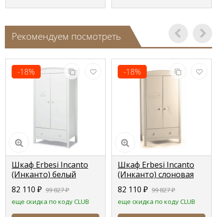
Рекомендуем посмотреть
-18%
-18%
Шкаф Erbesi Incanto
Шкаф Erbesi Incanto
(Инканто) белый
(Инканто) слоновая
(bianco)
кость (Ivory)
82 110
₽
82 110
₽
99 827
₽
99 827
₽
еще скидка по коду CLUB
еще скидка по коду CLUB