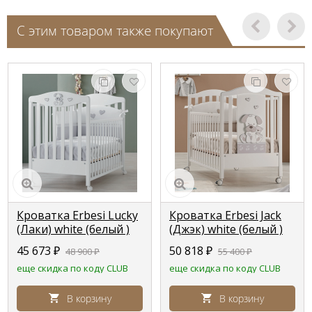
С этим товаром также покупают
Кроватка Erbesi Lucky
Кроватка Erbesi Jack
(Лаки) white (белый )
(Джэк) white (белый )
45 673
₽
50 818
₽
48 900
₽
55 400
₽
еще скидка по коду CLUB
еще скидка по коду CLUB
В корзину
В корзину