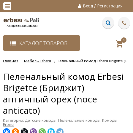
/
Вход
Регистрация
0
КАТАЛОГ ТОВАРОВ
Главная
Мебель Erbesi
Пеленальный комод Erbesi Brigette (Бри
→
→
Пеленальный комод Erbesi
Brigette (Бриджит)
античный орех (noce
anticato)
Категории:
Детские комоды
,
Пеленальные комоды
,
Комоды
Erbesi