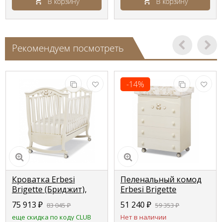
В корзину
В корзину
Рекомендуем посмотреть
-14%
Кроватка Erbesi
Пеленальный комод
Brigette (Бриджит),
Erbesi Brigette
ivory (слоновая кость)
(Бриджит) ivory
75 913
₽
51 240
₽
83 045
₽
59 353
₽
(слоновая кость)
еще скидка по коду CLUB
Нет в наличии