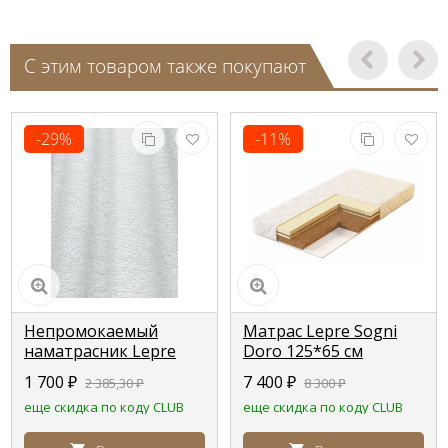
С этим товаром также покупают
-29%
-11%
Непромокаемый
Матрас Lepre Sogni
наматрасник Lepre
Doro 125*65 см
для кроваток Pali
1 700
₽
7 400
₽
2 385,30
₽
8 300
₽
еще скидка по коду CLUB
еще скидка по коду CLUB