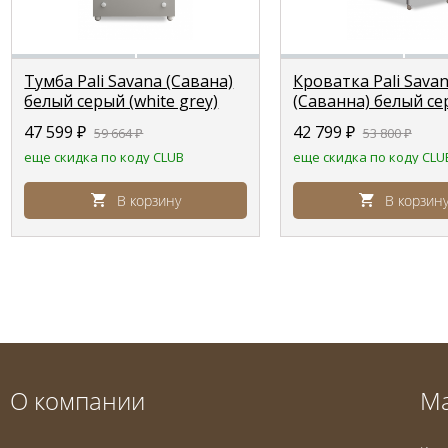
Тумба Pali Savana (Савана)
Кроватка Pali Sava
белый серый (white grey)
(Саванна) белый с
(white grey )
47 599
₽
42 799
₽
59 664
₽
53 800
₽
еще скидка по коду CLUB
еще скидка по коду CLU
В корзину
В корзин
О компании
М