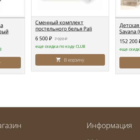
Сменный комплект
na
Детская 
постельного белья Pali
ерый
Savana 
Savana (Савана)
песочный
6 500
₽
7 020
₽
152 200
еще скидка по коду CLUB
B
еще скидк
В корзину
у
агазин
Информация