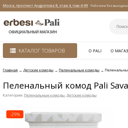
Моска, проспект Андропова 8, этаж 4, пав-4-99
Работаем без выходных 
КАТАЛОГ ТОВАРОВ
O PALI
О МАГА
Главная
Детские комоды
Пеленальные комоды
Пеленальный
→
→
→
Пеленальный комод Pali Sava
Категории:
Пеленальные комоды
,
Детские комоды
-29%