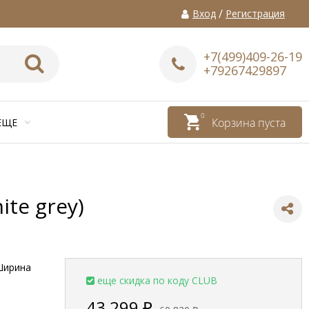
/
Вход
Регистрация
+7(499)409-26-19
+79267429897
0
Корзина пуста
ЕЩЕ
te grey)
Ширина
еще скидка по коду CLUB
43 299
₽