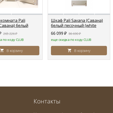
комната Pali
Шкаф Pali Savana (Савана)
(Савана) белый
белый песочный (white
 (white sand) )
sand)
₽
66 099
₽
265 226
₽
86 690
₽
а по коду CLUB
еще скидка по коду CLUB
В корзину
В корзину
Контакты