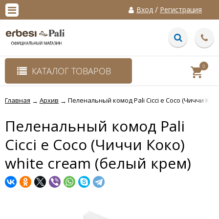
/
Вход
Регистрация
0
КАТАЛОГ ТОВАРОВ
Главная
Архив
Пеленальный комод Pali Cicci e Coco (Чиччи Коко
→
→
Пеленальный комод Pali
Cicci e Coco (Чиччи Коко)
white cream (белый крем)