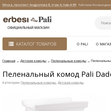
Моска, проспект Андропова 8, этаж 4, пав-4-99
Работаем без выходных 
КАТАЛОГ ТОВАРОВ
O PALI
О МАГА
Главная
Детские комоды
Пеленальные комоды
Пеленальный
→
→
→
Пеленальный комод Pali Dado
Категории:
Пеленальные комоды
,
Детские комоды