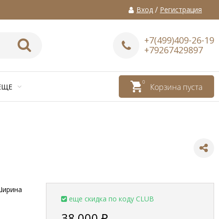
/
Вход
Регистрация
+7(499)409-26-19
+79267429897
0
Корзина пуста
ЕЩЕ
Ширина
еще скидка по коду CLUB
38 000
₽