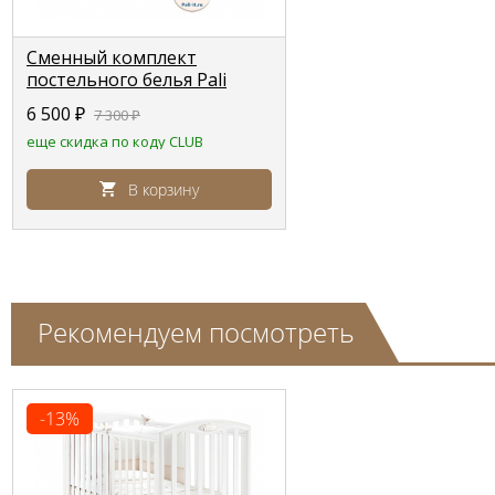
Сменный комплект
постельного белья Pali
Birillo (Бирилло)
6 500
₽
7 300
₽
еще скидка по коду CLUB
В корзину
Рекомендуем посмотреть
-13%