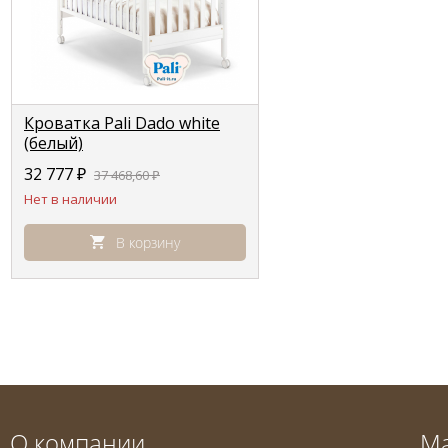
Кроватка Pali Dado white
(белый)
32 777
₽
37 468,60
₽
Нет в наличии
В корзину
О компании
М