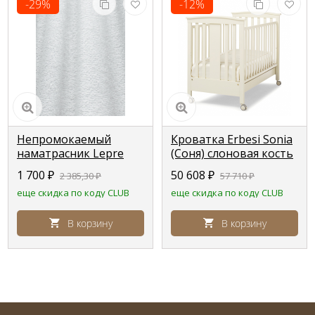
-29%
-12%
Непромокаемый
Кроватка Erbesi Sonia
наматрасник Lepre
(Соня) слоновая кость
для кроваток Pali
(Ivory)
1 700
₽
50 608
₽
2 385,30
₽
57 710
₽
еще скидка по коду CLUB
еще скидка по коду CLUB
В корзину
В корзину