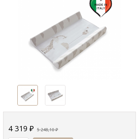
4 319
₽
5 248,10
₽