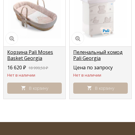
Корзина Pali Moses
Пеленальный комод
Basket Georgia
Pali Georgia
(Джорджия) белый
(Джорджия) белый
16 620
₽
Цена по запросу
18 999,50
₽
(white)
глянцевый (white
Нет в наличии
Нет в наличии
glossy)
В корзину
В корзину