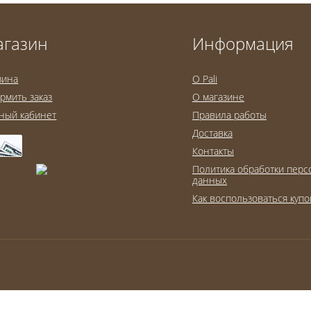
агазин
Информация
зина
O Pali
рмить заказ
О магазине
ный кабинет
Правила работы
Доставка
Контакты
Политика обработки пер
данных
Как воспользоваться куп