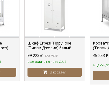
e
Шкаф Erbesi Tippy Jolie
Кроватка
anco)
(Типпи Джолие) белый
(Типпи 
(white/bianco)
(white)
99 223
₽
45 253
₽
120 690
₽
B
еще скидка по коду CLUB
еще скидк
у
В корзину