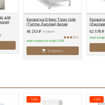
с для
Кроватка Erbesi Tippy Jolie
Кроватка
Лилли)
(Типпи Джолие) белая
(Джолие)
/Tortora)
(white)
45 253
₽
62 578
₽
55 903
₽
B
еще скидк
еще скидка по коду CLUB
у
В корзину
-18%
-19%