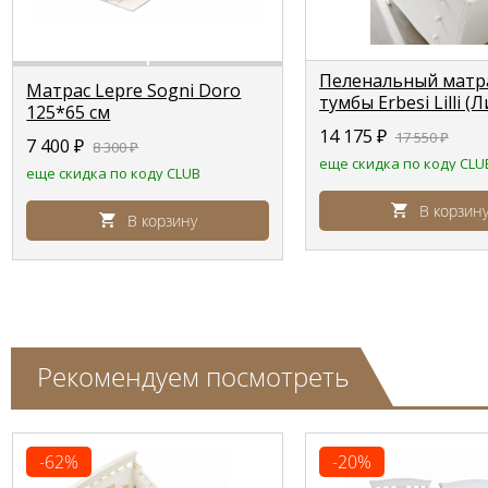
Пеленальный матра
Матрас Lepre Sogni Doro
тумбы Erbesi Lilli (
125*65 см
белый, крем (White
14 175
₽
17 550
₽
7 400
₽
8 300
₽
еще скидка по коду CLU
еще скидка по коду CLUB
В корзин
В корзину
Рекомендуем посмотреть
-62%
-20%