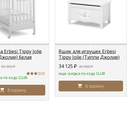
 Erbesi Tippy Jolie
Ящик для игрушек Erbesi
Джолие) белая
Tippy Jolie (Типпи Джолие)
white (белый)
34 125
₽
55 903
₽
43 000
₽
еще скидка по коду CLUB
а по коду CLUB
В корзину
В корзину