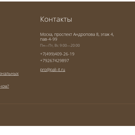
Контакты
Моска, проспект Андропова 8, этаж 4,
пав-4-99
Пн—Пт, Вс 9:00—20:00
+7(499)409-26-19
+79267429897
pro@pali-it.ru
сональных
оном?