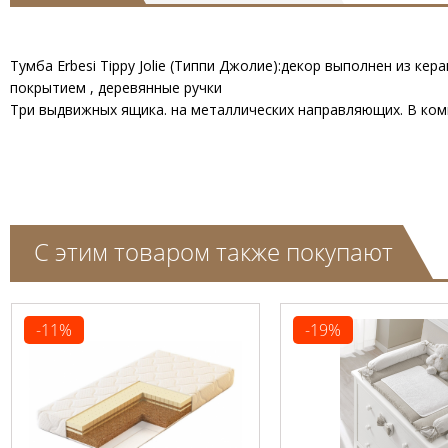
Тумба Erbesi Tippy Jolie (Типпи Джолие):декор выполнен из ке
покрытием , деревянные ручки
Три выдвижных ящика. на металлических направляющих. В ком
С этим товаром также покупают
-11%
-19%