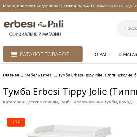
Моска, проспект Андропова 8, этаж 4, пав-4-99
Работаем без выходных 
КАТАЛОГ ТОВАРОВ
O PALI
О МАГА
Главная
Мебель Erbesi
Тумба Erbesi Tippy Jolie (Типпи Джолие) б
→
→
Тумба Erbesi Tippy Jolie (Тип
Категории:
Детские комоды
,
Тумбы и пеленальные тумбы
,
Комоды E
-13%