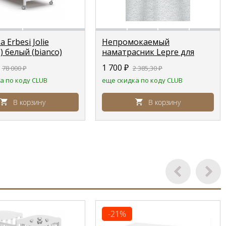
 Erbesi Jolie
Непромокаемый
 белый (bianco)
наматрасник Lepre для
кроваток Pali
1 700
₽
78 000
₽
2 385,30
₽
а по коду CLUB
еще скидка по коду CLUB
В корзину
В корзину
-21%