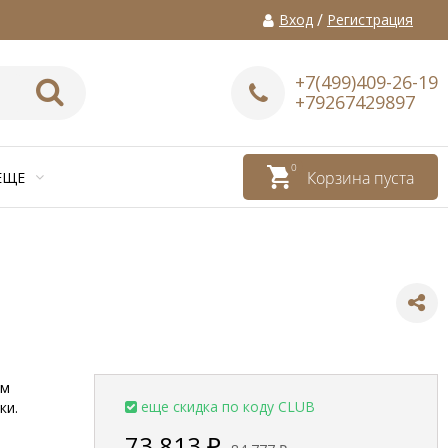
/
Вход
Регистрация
+7(499)409-26-19
+79267429897
0
Корзина пуста
ЕЩЕ
ым
еще скидка по коду CLUB
ки.
73 813
₽