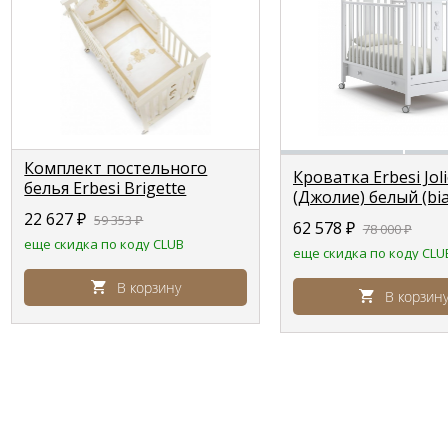
Комплект постельного
Кроватка Erbesi Joli
белья Erbesi Brigette
(Джолие) белый (bi
слоновая кость
22 627
₽
59 353
₽
62 578
₽
78 000
₽
еще скидка по коду CLUB
еще скидка по коду CLU
В корзину
В корзин