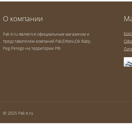
О компании
М
Кор
Pali-it.ru является официальным магазином и
представителем компаний Pali,Erbesi,Ok Baby,
Офо
Peg-Perego на территории РФ.
Лич
© 2025 Pali-it.ru