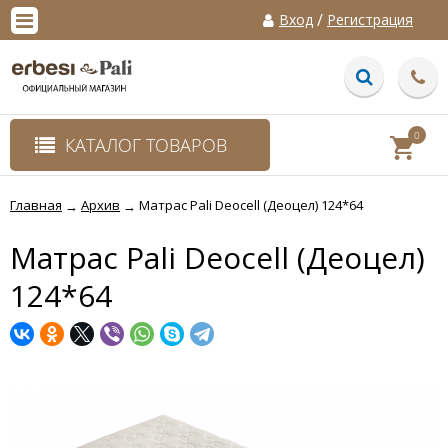
/
Вход
Регистрация
0
КАТАЛОГ ТОВАРОВ
Главная
Архив
Матрас Pali Deocell (Деоцел) 124*64
→
→
Матрас Pali Deocell (Деоцел)
124*64