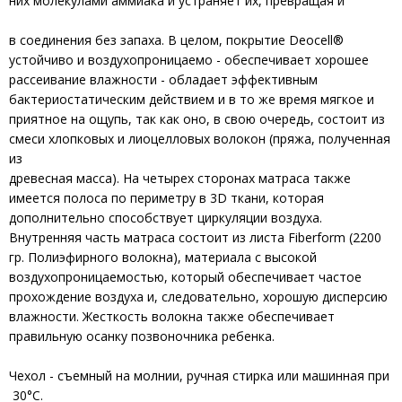
них молекулами аммиака и устраняет их, превращая и
в соединения без запаха. В целом, покрытие Deocell®
устойчиво и воздухопроницаемо - обеспечивает хорошее
рассеивание влажности - обладает эффективным
бактериостатическим действием и в то же время мягкое и
приятное на ощупь, так как оно, в свою очередь, состоит из
смеси хлопковых и лиоцелловых волокон (пряжа, полученная
из
древесная масса). На четырех сторонах матраса также
имеется полоса по периметру в 3D ткани, которая
дополнительно способствует циркуляции воздуха.
Внутренняя часть матраса состоит из листа Fiberform (2200
гр. Полиэфирного волокна), материала с высокой
воздухопроницаемостью, который обеспечивает частое
прохождение воздуха и, следовательно, хорошую дисперсию
влажности. Жесткость волокна также обеспечивает
правильную осанку позвоночника ребенка.
Чехол - съемный на молнии, ручная стирка или машинная при
30°C.