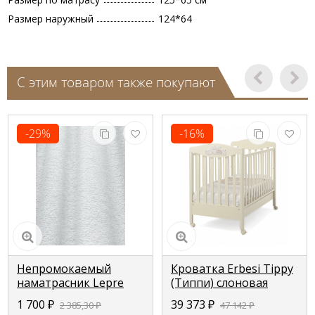
Размер наружный
124*64
С этим товаром также покупают
-29%
-16%
Непромокаемый
Кроватка Erbesi Tippy
наматрасник Lepre
(Типпи) слоновая
для кроваток Pali
кость (Ivory)
1 700
₽
39 373
₽
2 385,30
₽
47 142
₽