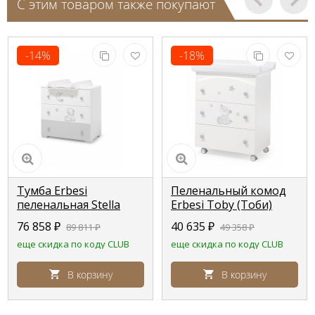
С этим товаром также покупают
-14%
-18%
Тумба Erbesi
Пеленальный комод
пеленальная Stella
Erbesi Toby (Тоби)
(Стелла) белый
белый (bianco)
76 858
₽
40 635
₽
89 811
₽
49 358
₽
еще скидка по коду CLUB
еще скидка по коду CLUB
В корзину
В корзину