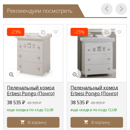
Рекомендуем посмотреть
-23%
-23%
Пеленальный комод
Пеленальный комод
Erbesi Pongo (Понго)
Erbesi Pongo (Понго)
песочный выбеленный
белый песочный
38 535
₽
38 535
₽
49 999
₽
49 999
₽
(tortora sbiancato)
(bianco tortora)
еще скидка по коду CLUB
еще скидка по коду CLUB
В корзину
В корзину