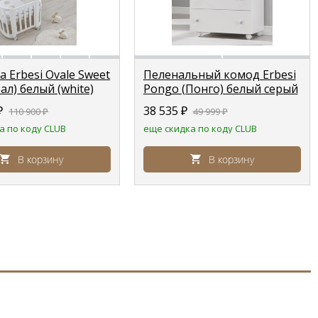
 Erbesi Ovale Sweet
Пеленальный комод Erbesi
ал) белый (white)
Pongo (Понго) белый серый
(bianco grigio)
₽
38 535
₽
110 900
₽
49 999
₽
а по коду CLUB
еще скидка по коду CLUB
В корзину
В корзину