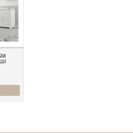
bia
co)
у