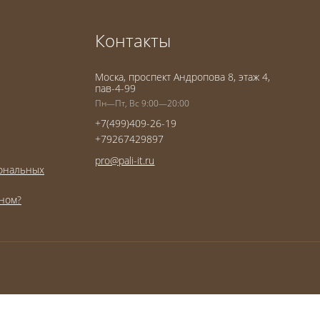
Контакты
Моска, проспект Андропова 8, этаж 4,
пав-4-99
Пн—Пт, Вс 9:00—20:00
+7(499)409-26-19
+79267429897
pro@pali-it.ru
сональных
оном?