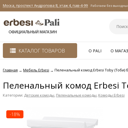
Моска, проспект Андропова 8, этаж 4, пав-4-99
Работаем без выходных 
КАТАЛОГ ТОВАРОВ
O PALI
О МАГА
Главная
Мебель Erbesi
Пеленальный комод Erbesi Toby (Тоби) б
→
→
Пеленальный комод Erbesi To
Категории:
Детские комоды
,
Пеленальные комоды
,
Комоды Erbesi
-18%