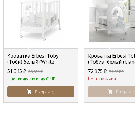
Кроватка Erbesi Toby
Кроватка Erbesi To
(Тоби) белый (White)
(Тобиа) белый (bian
51 345
₽
72 975
₽
58 859
₽
79 837
₽
еще скидка по коду CLUB
Нет в наличии
В корзину
В корзин