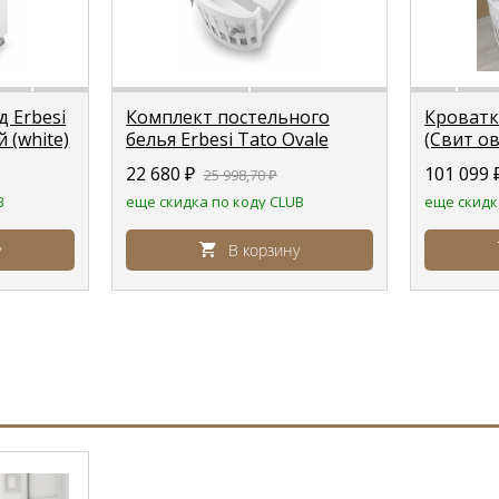
 Erbesi
Комплект постельного
Кроватка
й (white)
белья Erbesi Tato Ovale
(Свит ов
(Тато) белый, серый
22 680
₽
101 099
25 998,70
₽
(White/Grigio) для овальной
B
еще скидка по коду CLUB
еще скидк
кроватки
у
В корзину