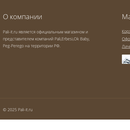
О компании
М
Кор
Pali-it.ru является официальным магазином и
представителем компаний Pali,Erbesi,Ok Baby,
Офо
Peg-Perego на территории РФ.
Лич
© 2025 Pali-it.ru