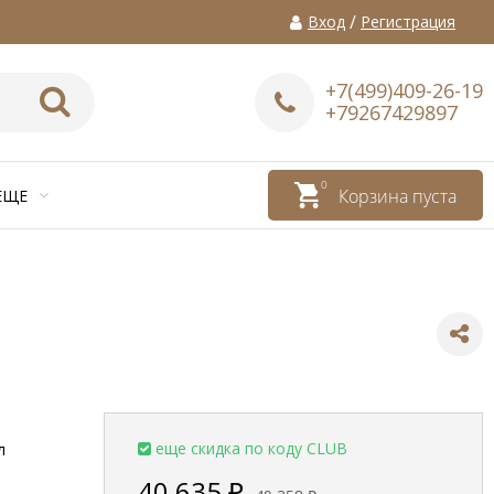
/
Вход
Регистрация
+7(499)409-26-19
+79267429897
0
Корзина пуста
ЕЩЕ
еще скидка по коду CLUB
л
40 635
₽