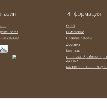
агазин
Информация
зина
O Pali
рмить заказ
О магазине
ный кабинет
Правила работы
Доставка
Контакты
Политика обработки пер
данных
Как воспользоваться куп