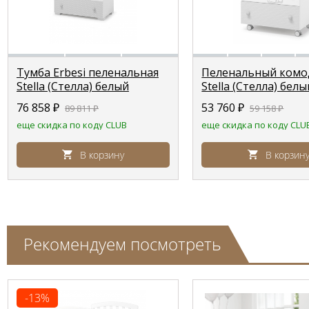
Тумба Erbesi пеленальная
Пеленальный комод
Stella (Стелла) белый
Stella (Стелла) белы
76 858
₽
53 760
₽
89 811
₽
59 158
₽
еще скидка по коду CLUB
еще скидка по коду CLU
В корзину
В корзин
Рекомендуем посмотреть
-13%